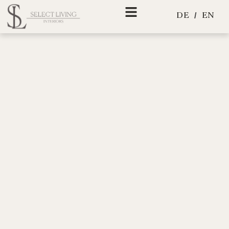
Skip
EN
DE
to
content